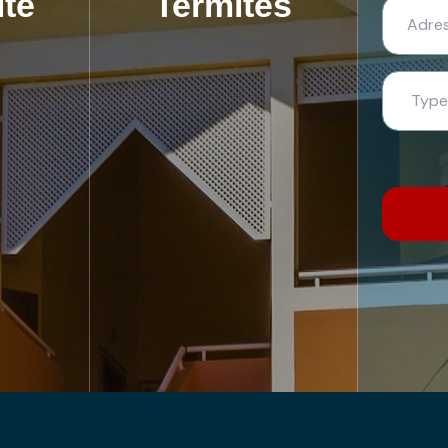
ité
Termites