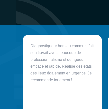
éactif
Diagnostiqueur hors du commun, fait
son travail avec beaucoup de
e
professionnalisme et de rigueur,
efficace et rapide. Réalise des états
des lieux également en urgence. Je
recommande fortement !