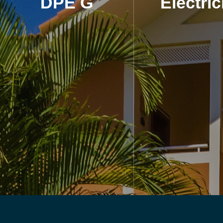
DPE G
Électric